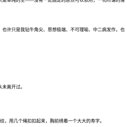
只是单纯的空——没有一处固定的原点可以依附，一切所谓的情
，也许只是我钻牛角尖、思想极端、不可理喻、中二病发作，也
从未离开过。
花纹，用几个绳扣扣起来，胸前绣着一个大大的寿字。