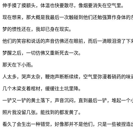
伸手摸了摸额头，体温也快要散尽，像烟要消失在空气里。
现在想来，那大概是我最后一次触碰到他们还勉强算作身体的
梦的惯性还在，我却已身在现实。
他们的笑容和说话的声音仿佛还在眼前，而后一滴眼泪滑了下
梦醒之后，一切仿佛又重新死去一次。
那天在下小雨。
人太多，哭声太杂，鞭炮声断断续续，空气里弥漫着硝药的味
几个木梁支着棺材，缓缓往土坑里降。
一铲又一铲的黄土落下，声音沉闷，直到最后一铲，堆起一个
照片我没留几张。能找到的都发黄了。
看久了会生出一种错觉，好像那并不是他们，只是一些被捏造