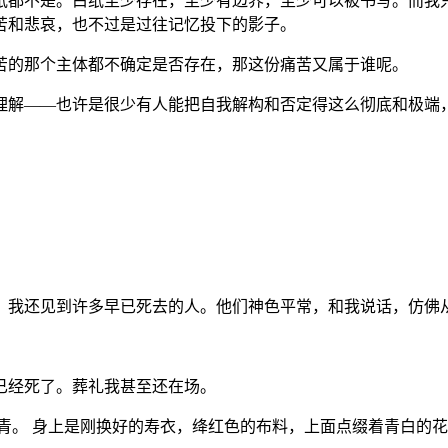
纸都不是。白纸至少存在，至少有边界，至少可以被书写。而我
苦和悲哀，也不过是过往记忆投下的影子。
苦的那个主体都不确定是否存在，那这份痛苦又属于谁呢。
理解——也许是很少有人能把自我解构和否定得这么彻底和极端
，我还见到许多早已死去的人。他们神色平常，和我说话，仿佛
已经死了。葬礼我甚至还在场。
青。 身上是刚换好的寿衣，绛红色的布料，上面点缀着青白的