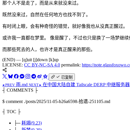
那个人不是走了，而是从来就没来过。
既然没来过，自然在任何地方也找不到了。
有时闭上眼，会有种奇怪的错觉，就好像我也从没真正醒过。
或许我一直都在梦里。 像是醒了，不过也只是换了一场梦继续
而那些死去的人，也许才是真正醒来的那些。
(END) — [q]uit [j]down [k]up
LICENSE:
CC BY-NC-SA 4.0
permalink:
https://note.glassfoxowo
已复制
雨.md
在中国大陆自建 Tailscale DERP 中继服务器
◂ PREV
NEXT ▸
┤ COMMENTS ├
$
comment ./posts/2025/11-05-b26a6598-拾遗-251105.md
┤ TOC ├
├─
耗竭(9.23)
└─
新梦(9.29)