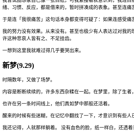
我曾试图想象自己像一张白纸，可我紧接着就意识到，我连白
绪、习惯、反应，都是借来的，暂时拼凑成的表象。甚至连痛
于是连「我很痛苦」这句话本身都变得可疑了：如果连感受痛
我的努力没有效果。从来没有。甚至也极少有人表达过对我的
许这种悲哀人皆有之、不足挂齿。
一想到这里我就难过得几乎要哭出来。
新梦(9.29)
时隔数年，又做了场梦。
内容是断断续续的，许多东西杂糅在一起。在梦里，除了生者
也许在另一条时间线上，他们真如梦中那般还活着。
醒来的时候有些迷糊，在记忆中翻找了一下，才意识到有些人
我还记得，人就那样躺着。 没有血色的脸，纸一样白，还透着