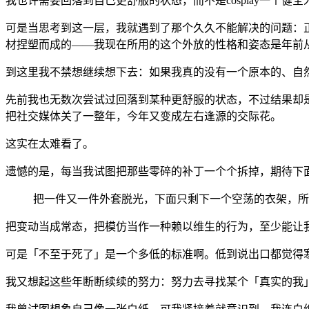
我也许需要回落到自己更舒服的状态，而不是cosplay一个健全
可是当思考到这一层，我就遇到了那个久久不能解决的问题：
材捏塑而成的——我现在所用的这个外放的性格和姿态是年前
到这里我不禁想继续想下去：如果我真的没有一个原本的、自
先前我也无数次尝试过回落到某种更舒服的状态，不过结果却
把社交媒体关了一整年，今年又变成左右逢源的交际花。
这实在太难看了。
遗憾的是，每当我试图把那些零碎的补丁一个个拆掉，期待下
把一件又一件外套脱光，下面只剩下一个空荡的衣架，所
把变动当成常态，把模仿当作一种赖以维生的行为，至少能让
可是「不至于死了」是一个多低的标准啊。低到说出口都觉得
我又想起这些年断断续续的努力：努力去寻找某个「真实的我