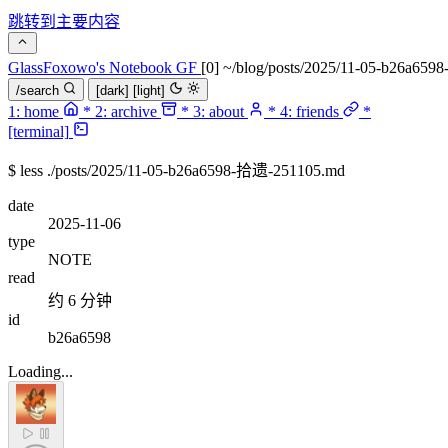
跳转到主要内容
GlassFoxowo's Notebook
GF
[0] ~/blog/posts/2025/11-05-b26a6
/search
[dark]
[light]
1:
home
*
2:
archive
*
3:
about
*
4:
friends
*
[terminal]
$
less ./posts/2025/11-05-b26a6598-拾遗-251105.md
date
2025-11-06
type
NOTE
read
约 6 分钟
id
b26a6598
Loading...