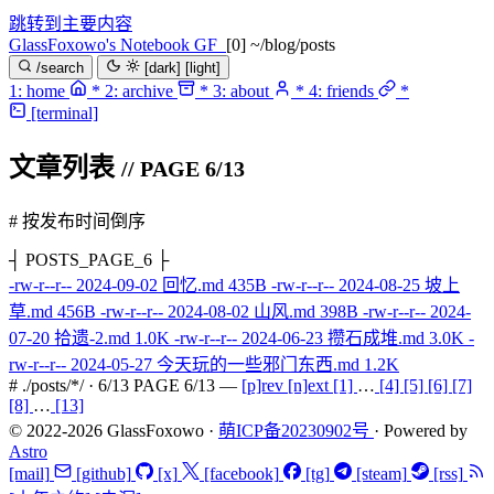
跳转到主要内容
GlassFoxowo's Notebook
GF
[0] ~/blog/posts
/search
[dark]
[light]
1:
home
*
2:
archive
*
3:
about
*
4:
friends
*
[terminal]
文章列表
// PAGE 6/13
# 按发布时间倒序
┤ POSTS_PAGE_6 ├
-rw-r--r--
2024-09-02
回忆
.md
435B
-rw-r--r--
2024-08-25
坡上
草
.md
456B
-rw-r--r--
2024-08-02
山风
.md
398B
-rw-r--r--
2024-
07-20
拾遗-2
.md
1.0K
-rw-r--r--
2024-06-23
攒石成堆
.md
3.0K
-
rw-r--r--
2024-05-27
今天玩的一些邪门东西
.md
1.2K
# ./posts/*/ · 6/13
PAGE 6/13 —
[p]rev
[n]ext
[1]
…
[4]
[5]
[6]
[7]
[8]
…
[13]
© 2022-2026 GlassFoxowo ·
萌ICP备20230902号
· Powered by
Astro
[mail]
[github]
[x]
[facebook]
[tg]
[steam]
[rss]