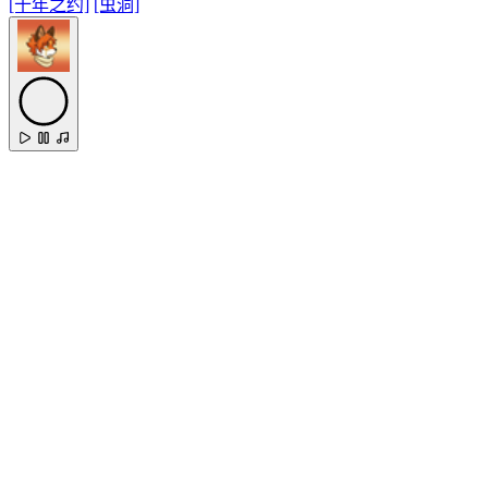
[十年之约]
[虫洞]