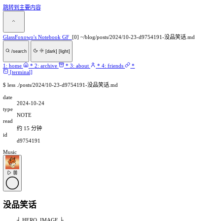
跳转到主要内容
GlassFoxowo's Notebook
GF
[0] ~/blog/posts/2024/10-23-d
/search
[dark]
[light]
1:
home
*
2:
archive
*
3:
about
*
4:
friends
*
[terminal]
$
less ./posts/2024/10-23-d9754191-没品笑话.md
date
2024-10-24
type
NOTE
read
约 15 分钟
id
d9754191
Music