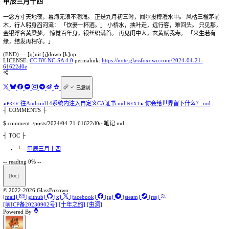
笔记
甲辰三月十四
一念方寸天地夜，暮海无浪不潮涌。 正是九月初三时，闻尔投樽
木，行人躬身舀河流： 「饮妻一杯酒。」 小桥水，挟叶走，远
金银浮名黄粱梦。 惊觉百年身，银丝织满首。 再见闺中人，玄
缘，结发再相守。」
(END) — [q]uit [j]down [k]up
LICENSE:
CC BY-NC-SA 4.0
permalink:
https://note.glassfoxow
61622d0e
已复制