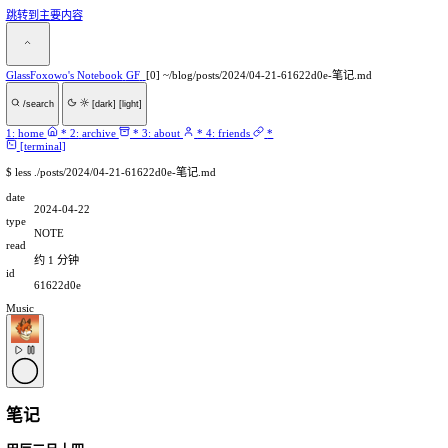
跳转到主要内容
GlassFoxowo's Notebook
GF
[0] ~/blog/posts/2024/04-21-616
/search
[dark]
[light]
1:
home
*
2:
archive
*
3:
about
*
4:
friends
*
[terminal]
$
less ./posts/2024/04-21-61622d0e-笔记.md
date
2024-04-22
type
NOTE
read
约 1 分钟
id
61622d0e
Music