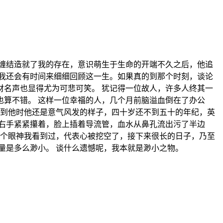
缠结造就了我的存在，意识萌生于生命的开端不久之后，他追
我还会有时间来细细回顾这一生。如果真的到那个时刻，谈论
名声也显得尤为可悲可笑。 犹记得一位故人，许多人终其一
算不错。 这样一位幸福的人，几个月前脑溢血倒在了办公
见到他时他还是意气风发的样子，四十岁还不到五十的年纪，英
右手紧紧攥着，脸上插着导流管，血水从鼻孔流出污了半边
那个眼神我看到过，代表心被挖空了，接下来很长的日子，乃至
量是多么渺小。 谈什么遗憾呢，我本就是渺小之物。