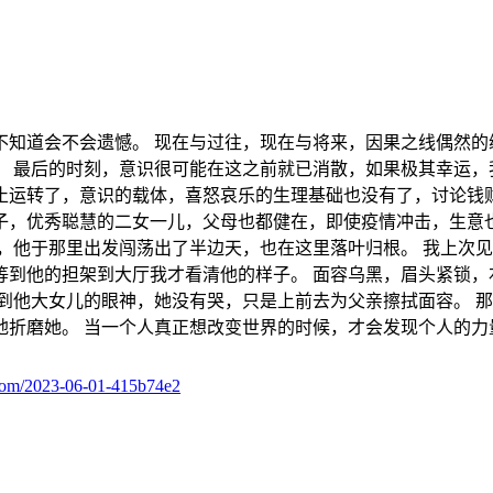
不知道会不会遗憾。 现在与过往，现在与将来，因果之线偶然的
。 最后的时刻，意识很可能在这之前就已消散，如果极其幸运，
止运转了，意识的载体，喜怒哀乐的生理基础也没有了，讨论钱财
子，优秀聪慧的二女一儿，父母也都健在，即使疫情冲击，生意也
，他于那里出发闯荡出了半边天，也在这里落叶归根。 我上次
等到他的担架到大厅我才看清他的样子。 面容乌黑，眉头紧锁，
到他大女儿的眼神，她没有哭，只是上前去为父亲擦拭面容。 
折磨她。 当一个人真正想改变世界的时候，才会发现个人的力
.com/2023-06-01-415b74e2