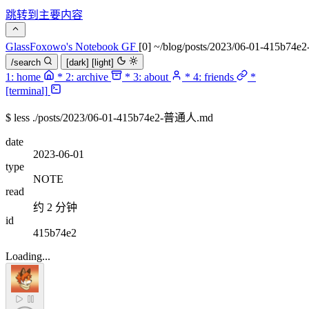
跳转到主要内容
GlassFoxowo's Notebook
GF
[0] ~/blog/posts/2023/06-01-415b7
/search
[dark]
[light]
1:
home
*
2:
archive
*
3:
about
*
4:
friends
*
[terminal]
$
less ./posts/2023/06-01-415b74e2-普通人.md
date
2023-06-01
type
NOTE
read
约 2 分钟
id
415b74e2
Loading...