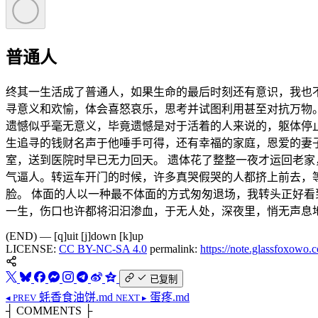
普通人
终其一生活成了普通人，如果生命的最后时刻还有意识，我也
寻意义和欢愉，体会喜怒哀乐，思考并试图利用甚至对抗万物
遗憾似乎毫无意义，毕竟遗憾是对于活着的人来说的，躯体停
生追寻的钱财名声于他唾手可得，还有幸福的家庭，恩爱的妻
室，送到医院时早已无力回天。 遗体花了整整一夜才运回老家
气逼人。转运车开门的时候，许多真哭假哭的人都挤上前去，
脸。 体面的人以一种最不体面的方式匆匆退场，我转头正好看
一生，伤口也许都将汩汩渗血，于无人处，深夜里，悄无声息地
(END) — [q]uit [j]down [k]up
LICENSE:
CC BY-NC-SA 4.0
permalink:
https://note.glassfoxowo
已复制
蚝香食油饼.md
蛋疼.md
◂ PREV
NEXT ▸
┤ COMMENTS ├